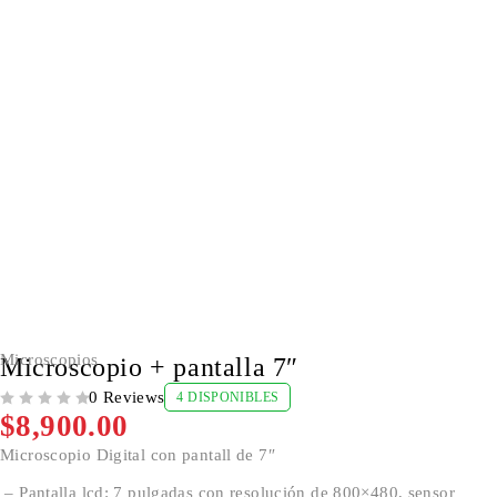
Microscopios
Microscopio + pantalla 7″
0 Reviews
4 DISPONIBLES
VALORADO CON
DE 5
$
8,900.00
Microscopio Digital con pantall de 7″
– Pantalla lcd: 7 pulgadas con resolución de 800×480, sensor