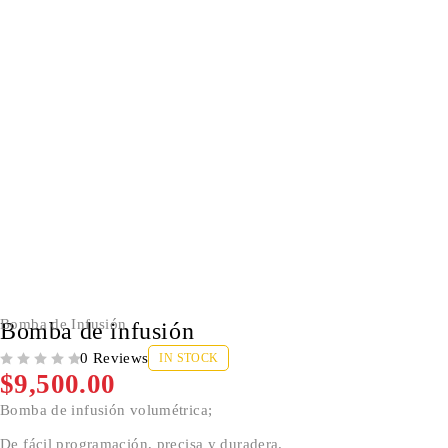
Bomba de Infusión
Bomba de infusión
0 Reviews
IN STOCK
VALORADO CON
DE 5
$
9,500.00
Bomba de infusión volumétrica;
De fácil programación, precisa y duradera.