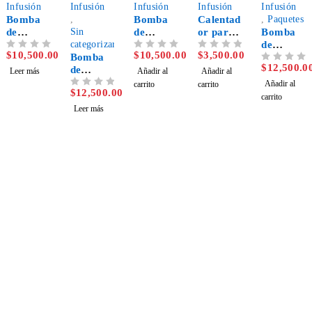
Infusión
Infusión
Infusión
Infusión
Infusión
Bomba
,
Bomba
Calentad
,
Paquetes
de
Sin
de
or para
Bomba
infusión
categorizar
infusión
bomba
de
$
10,500.00
$
10,500.00
$
3,500.00
VALORADO CON
DE 5
VALORADO CON
DE 5
VALORADO CON
DE 5
de
Bomba
volumétr
de
infusión
$
12,500.0
VALORADO CON
DE 5
jeringa
de
ica vp30
infusión
SH-61
Leer más
Añadir al
Añadir al
infusión
vet +
Añadir al
carrito
carrito
$
12,500.00
VALORADO CON
DE 5
enteral
Calentad
carrito
JQ300
or
Leer más
Mantente informado de las
novedades