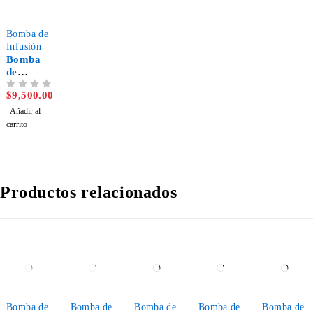
Bomba de
Infusión
Bomba
de
infusión
$
9,500.00
VALORADO CON
DE 5
SH-61
vet
Añadir al
carrito
Productos relacionados
SOLD OUT
SOLD OUT
Bomba de
Bomba de
Bomba de
Bomba de
Bomba de